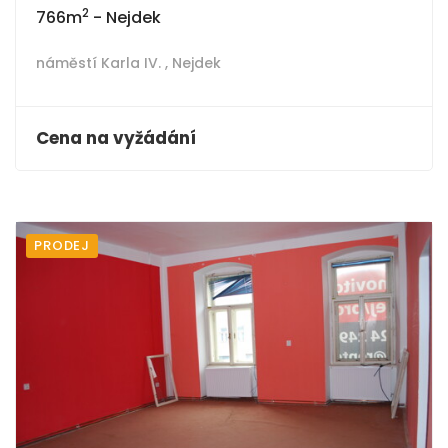
2
766m
- Nejdek
náměstí Karla IV. ,
Nejdek
Cena na vyžádání
PRODEJ