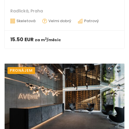
Radlická,
Praha
Skeletová
Velmi dobrý
Patrový
15.50 EUR
2
za
m
/měsíc
PRONÁJEM