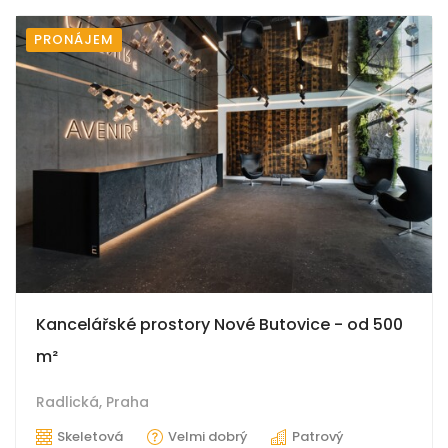
PRONÁJEM
Kancelářské prostory Nové Butovice - od 500
m²
Radlická,
Praha
Skeletová
Velmi dobrý
Patrový