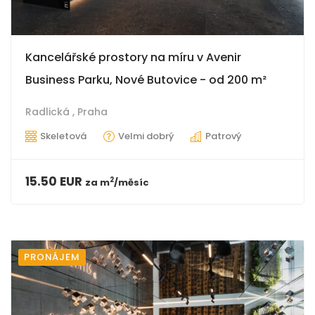
Kancelářské prostory na míru v Avenir
Business Parku, Nové Butovice - od 200 m²
Radlická ,
Praha
Skeletová
Velmi dobrý
Patrový
15.50 EUR
2
za
m
/měsíc
PRONÁJEM