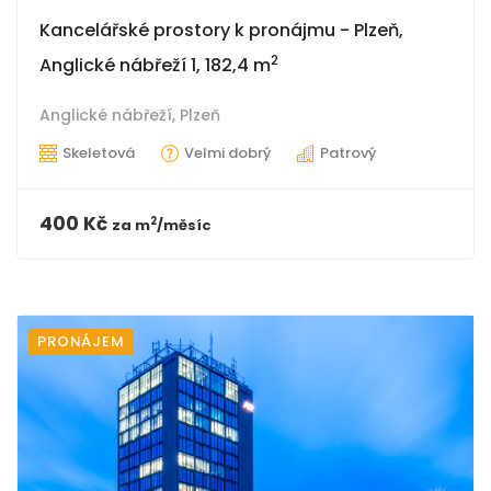
Kancelářské prostory k pronájmu - Plzeň,
2
Anglické nábřeží 1, 182,4 m
Anglické nábřeží,
Plzeň
Skeletová
Velmi dobrý
Patrový
400 Kč
2
za
m
/měsíc
PRONÁJEM