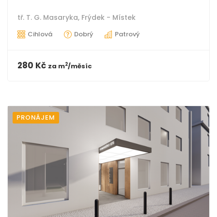
tř. T. G. Masaryka,
Frýdek - Místek
Cihlová
Dobrý
Patrový
280 Kč
2
za
m
/měsíc
PRONÁJEM