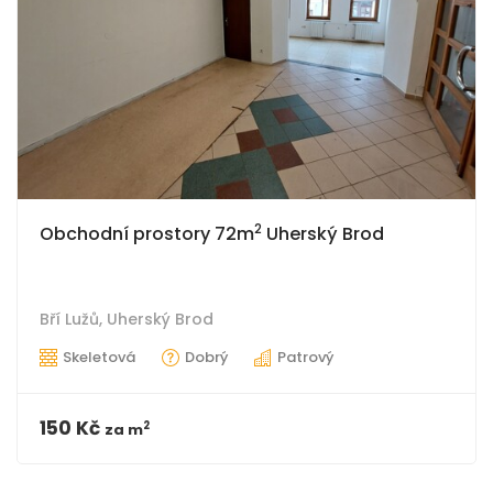
2
Obchodní prostory 72m
Uherský Brod
Bří Lužů,
Uherský Brod
Skeletová
Dobrý
Patrový
150 Kč
2
za
m