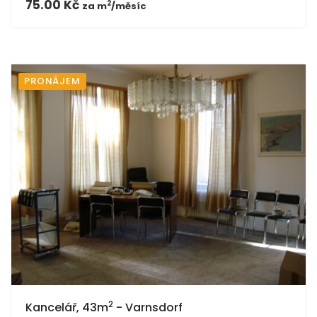
75.00 Kč
2
za
m
/měsíc
PRONÁJEM
2
Kancelář, 43m
- Varnsdorf