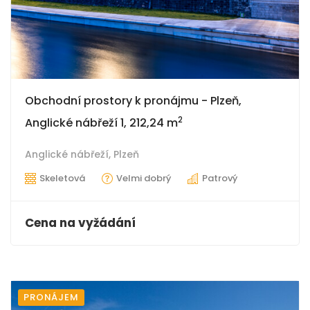
Obchodní prostory k pronájmu - Plzeň,
2
Anglické nábřeží 1, 212,24 m
Anglické nábřeží,
Plzeň
Skeletová
Velmi dobrý
Patrový
Cena na vyžádání
PRONÁJEM