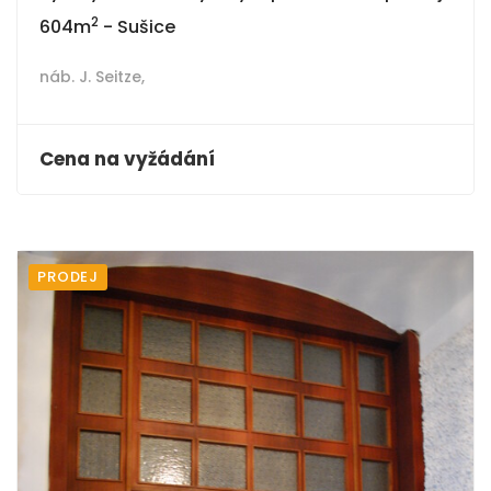
2
604m
- Sušice
náb. J. Seitze,
Cena na vyžádání
PRODEJ