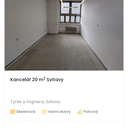
2
Kancelář 20 m
Svitavy
Tyrše a Fügnera,
Svitavy
Skeletová
Velmi dobrý
Patrový