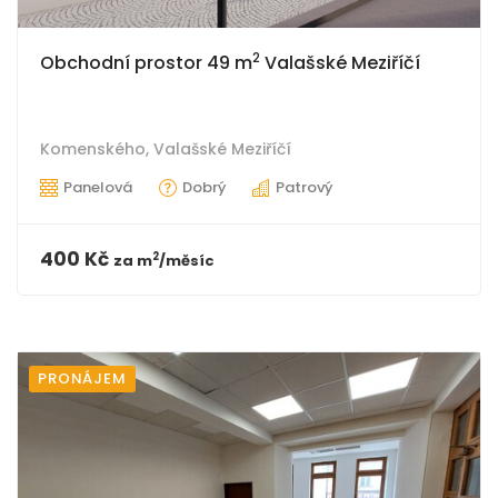
2
Obchodní prostor 49 m
Valašské Meziříčí
Komenského,
Valašské Meziříčí
Panelová
Dobrý
Patrový
400 Kč
2
za
m
/měsíc
PRONÁJEM