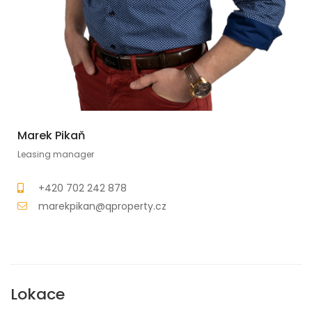
Marek Pikaň
Leasing manager
+420 702 242 878
marekpikan@qproperty.cz
Lokace