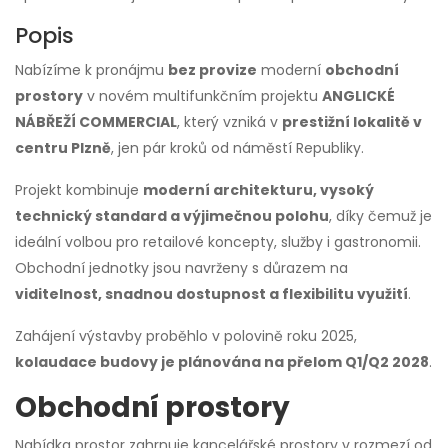
Popis
Nabízíme k pronájmu
bez provize
moderní
obchodní
prostory
v novém multifunkčním projektu
ANGLICKÉ
NÁBŘEŽÍ COMMERCIAL
, který vzniká v
prestižní lokalitě v
centru Plzně
, jen pár kroků od náměstí Republiky.
Projekt kombinuje
moderní architekturu, vysoký
technický standard a výjimečnou polohu
, díky čemuž je
ideální volbou pro retailové koncepty, služby i gastronomii.
Obchodní jednotky jsou navrženy s důrazem na
viditelnost, snadnou dostupnost a flexibilitu využití
.
Zahájení výstavby proběhlo v polovině roku 2025,
kolaudace budovy je plánována na přelom Q1/Q2 2028
.
Obchodní prostory
Nabídka prostor zahrnuje kancelářské prostory v rozmezí od