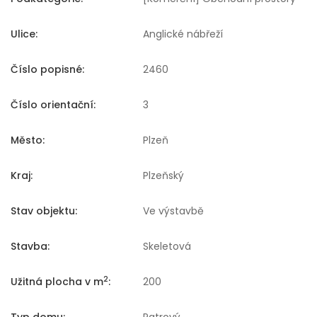
Ulice:
Anglické nábřeží
Číslo popisné:
2460
Číslo orientační:
3
Město:
Plzeň
Kraj:
Plzeňský
Stav objektu:
Ve výstavbě
Stavba:
Skeletová
2
Užitná plocha v m
:
200