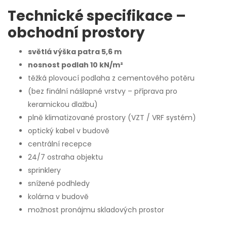
Technické specifikace –
obchodní prostory
světlá výška patra 5,6 m
nosnost podlah 10 kN/m²
těžká plovoucí podlaha z cementového potěru
(bez finální nášlapné vrstvy – příprava pro
keramickou dlažbu)
plně klimatizované prostory (VZT / VRF systém)
optický kabel v budově
centrální recepce
24/7 ostraha objektu
sprinklery
snížené podhledy
kolárna v budově
možnost pronájmu skladových prostor