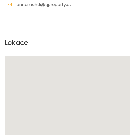
annamahdi@qproperty.cz
Lokace