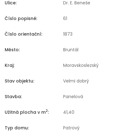
Ulice:
Dr. E. Beneše
Číslo popisné:
61
Číslo orientační:
1873
Město:
Bruntál
Kraj:
Moravskoslezský
Stav objektu:
Velmi dobrý
Stavba:
Panelová
2
Užitná plocha v m
:
41,40
Typ domu:
Patrový