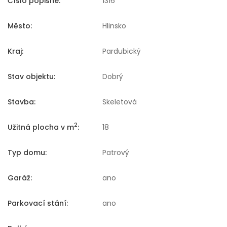
Číslo popisné:
1316
Město:
Hlinsko
Kraj:
Pardubický
Stav objektu:
Dobrý
Stavba:
Skeletová
2
Užitná plocha v m
:
18
Typ domu:
Patrový
Garáž:
ano
Parkovací stání:
ano