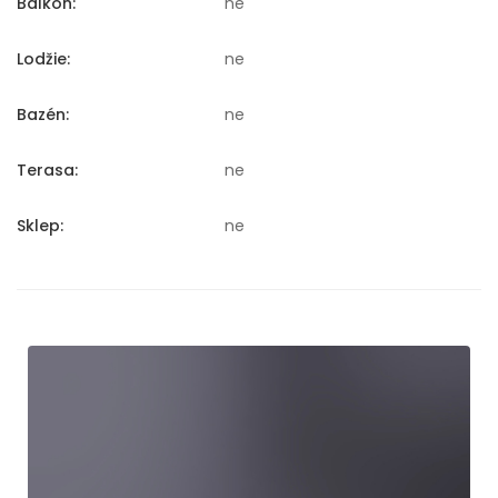
Balkón:
ne
Lodžie:
ne
Bazén:
ne
Terasa:
ne
Sklep:
ne