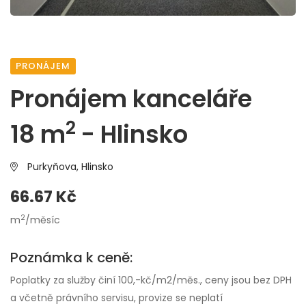
PRONÁJEM
Pronájem kanceláře
2
18 m
- Hlinsko
Purkyňova,
Hlinsko
66.67 Kč
2
m
/měsíc
Poznámka k ceně:
Poplatky za služby činí 100,-kč/m2/měs., ceny jsou bez DPH
a včetně právního servisu, provize se neplatí