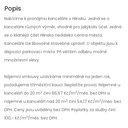
Popis
Nabízíme k pronájmu kanceláře v Hlinsku. Jedná se o
kanceláře různých výměr, vhodné pro jakýkoliv účel. Jedná
se o klidnější část Hlinska nedaleko centra města.
Kanceláře lze libovolně stavebně upravit. U objektu jsou k
dispozici parkovací místa. Při větším odběru možné
množstevní slevy.
Nájemní smlouvy uzavíráme minimálně na jeden rok,
požadujeme tříměsíční kauci. Neplatíte provizi. Nájemné u
2
2
kanceláří do 20 m
činí 66,67 Kč/m
/měs. bez DPH a
2
2
nájemné u kanceláří nad 20 m
činí 54,17 Kč/m
/měs. bez
DPH. Ceny jsou uváděny bez DPH. Poplatky za služby činí
2
100,- Kč/m
/měs. bez DPH.