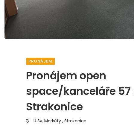
PRONÁJEM
Pronájem open
space/kanceláře 57
Strakonice
U Sv. Markéty ,
Strakonice