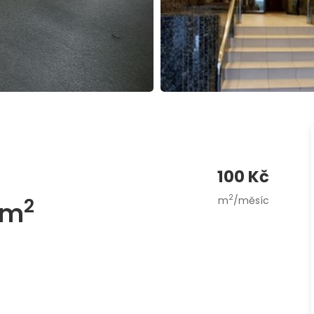
100 Kč
2
2
m
/měsíc
 m