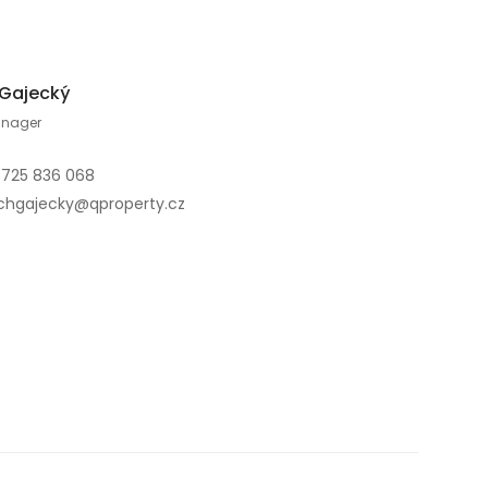
 Gajecký
anager
 725 836 068
chgajecky@qproperty.cz