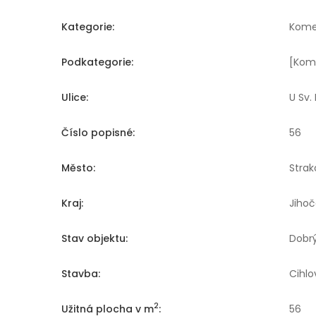
Kategorie:
Kome
Podkategorie:
[Kom
Ulice:
U Sv.
Číslo popisné:
56
Město:
Strak
Kraj:
Jihoč
Stav objektu:
Dobr
Stavba:
Cihlo
2
Užitná plocha v m
:
56