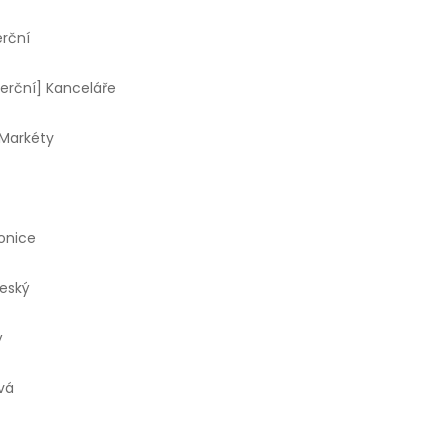
rční
erční] Kanceláře
 Markéty
onice
eský
ý
vá