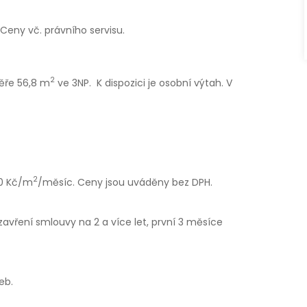
 Ceny vč. právního servisu.
2
ěře 56,8 m
ve 3NP.
K dispozici je osobní výtah. V
2
00 Kč/m
/měsíc. Ceny jsou uváděny bez DPH.
avření smlouvy na 2 a více let, první 3 měsíce
eb.