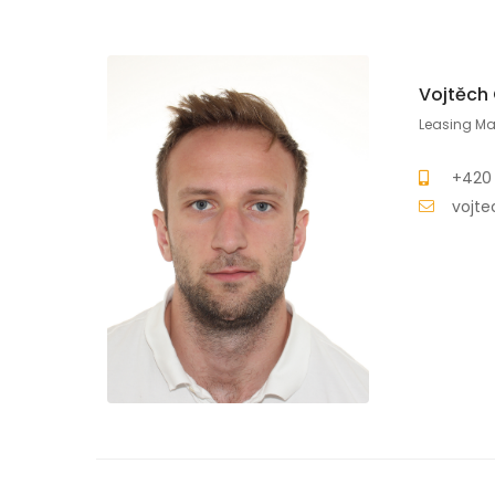
Vojtěch
Leasing M
+420
vojte