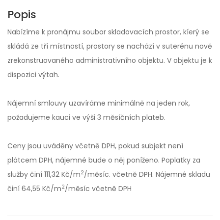
Popis
Nabízíme k pronájmu soubor skladovacích prostor, kíerý se
skládá ze tří místností, prostory se nachází v suterénu nově
zrekonstruovaného administrativního objektu. V objektu je k
dispozici výtah.
Nájemní smlouvy uzavíráme minimálně na jeden rok,
požadujeme kauci ve výši 3 měsíčních plateb
.
Ceny jsou uváděny včetně DPH, pokud subjekt není
plátcem DPH, nájemné bude o něj poníženo. Poplatky za
2
služby činí 111,32 Kč/m
/měsíc. včetně DPH. Nájemné skladu
2
činí 64,55 Kč/m
/měsíc včetně DPH