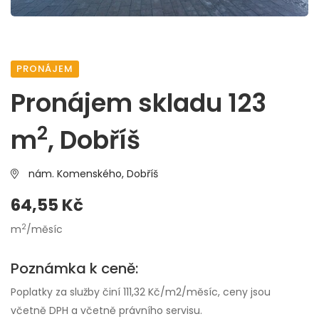
PRONÁJEM
Pronájem skladu 123
2
m
, Dobříš
nám. Komenského,
Dobříš
64,55 Kč
2
m
/měsíc
Poznámka k ceně:
Poplatky za služby činí 111,32 Kč/m2/měsíc, ceny jsou
včetně DPH a včetně právního servisu.