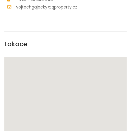
vojtechgajecky@qproperty.cz
Lokace