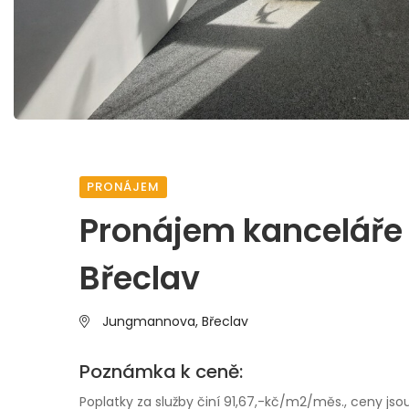
PRONÁJEM
Pronájem kanceláře
Břeclav
Jungmannova,
Břeclav
Poznámka k ceně:
Poplatky za služby činí 91,67,-kč/m2/měs., ceny jso