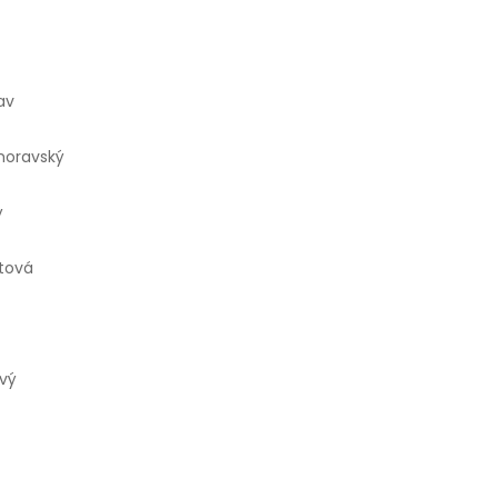
av
moravský
ý
tová
vý