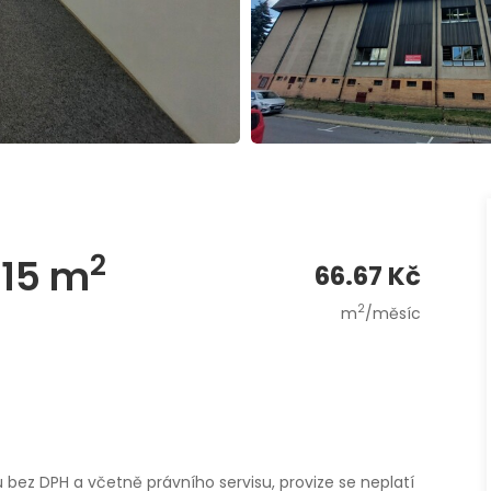
2
 15 m
66.67 Kč
2
m
/měsíc
u bez DPH a včetně právního servisu, provize se neplatí