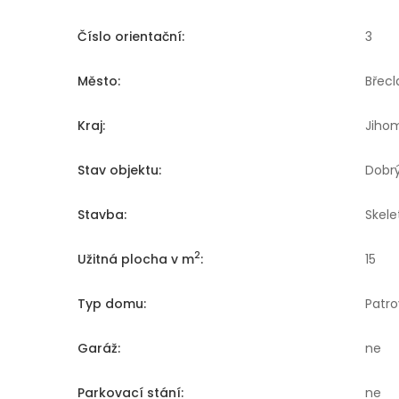
Číslo orientační:
3
Město:
Břecl
Kraj:
Jiho
Stav objektu:
Dobr
Stavba:
Skele
2
Užitná plocha v m
:
15
Typ domu:
Patro
Garáž:
ne
Parkovací stání:
ne