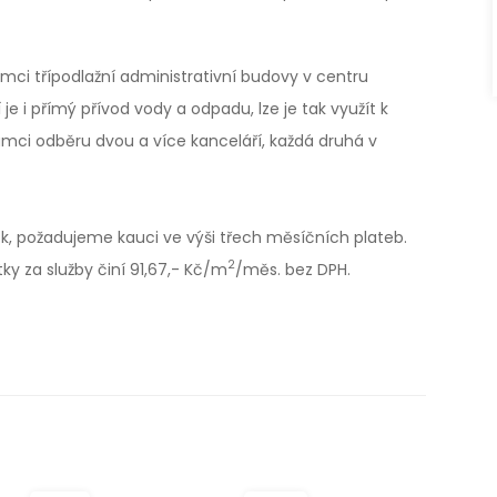
ci třípodlažní administrativní budovy v centru
je i přímý přívod vody a odpadu, lze je tak využít k
ámci odběru dvou a více kanceláří, každá druhá v
, požadujeme kauci ve výši třech měsíčních plateb.
2
ky za služby činí 91,67,- Kč/m
/měs. bez DPH.