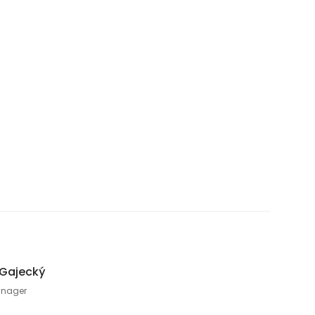
 Gajecký
anager