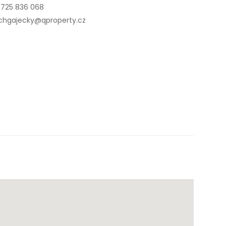
 725 836 068
chgajecky@qproperty.cz