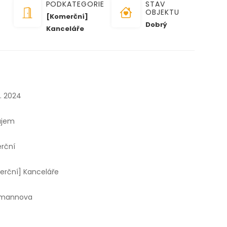
PODKATEGORIE
STAV
OBJEKTU
[Komerční]
Dobrý
Kanceláře
7. 2024
ájem
rční
erční] Kanceláře
mannova