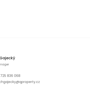
 Gajecký
anager
 725 836 068
chgajecky@qproperty.cz