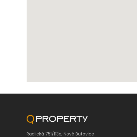
Radlická 751/113e, Nové Butovice