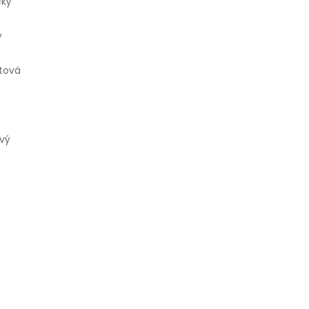
cký
ý
tová
vý