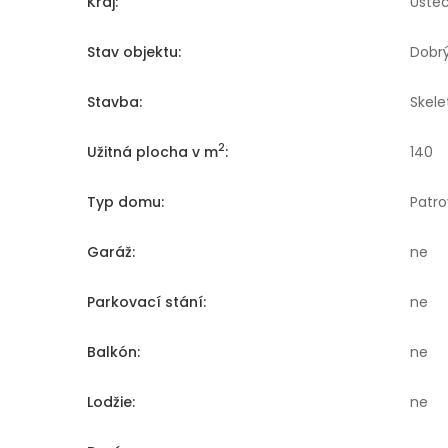
Kraj:
Úste
Stav objektu:
Dobr
Stavba:
Skele
2
Užitná plocha v m
:
140
Typ domu:
Patro
Garáž:
ne
Parkovací stání:
ne
Balkón:
ne
Lodžie:
ne