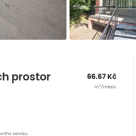
h prostor
66.67 Kč
2
m
/měsíc
ního servisu.