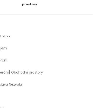
prostory
3. 2022
ájem
rční
erční] Obchodní prostory
slava Nezvala