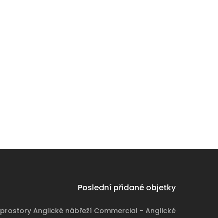
Poslední přidané objetky
prostory Anglické nábřeží Commercial - Anglické