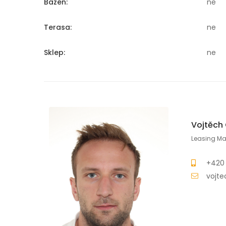
Bazén:
ne
Terasa:
ne
Sklep:
ne
Vojtěch
Leasing M
+420
vojte