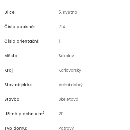
Ulice:
5. Května
Číslo popisné:
714
Číslo orientační:
1
Město:
Sokolov
Kraj:
Karlovarský
Stav objektu:
Velmi dobrý
Stavba:
Skeletová
2
Užitná plocha v m
:
20
Typ domu:
Patrový