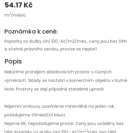
54.17 Kč
2
m
/měsíc
Poznámka k ceně:
Poplatky za služby činí 100,-kč/m2/měs., ceny jsou bez DPH
a včetně právního servisu, provize se neplatí
Popis
Nabízíme pronájem skladovacích prostor o různých
výměrách. Sklady se nachází v komerčním objektu v Kutné
Hoře. Prostory se dají případně stavebně upravit.
Nájemní smlouvy uzavíráme minimálně na jeden rok,
požadujeme tříměsíční kauci.
Nejsme RK, nepožadujeme provizi. Ceny jsou uváděny bez
2
DPH. Poplatky za služby činí 100,- Kč/m
/měs. bez DPH.