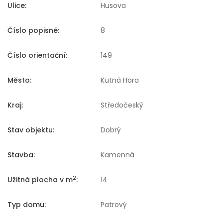
Ulice:
Husova
Číslo popisné:
8
Číslo orientační:
149
Město:
Kutná Hora
Kraj:
Středočeský
Stav objektu:
Dobrý
Stavba:
Kamenná
2
Užitná plocha v m
:
14
Typ domu:
Patrový