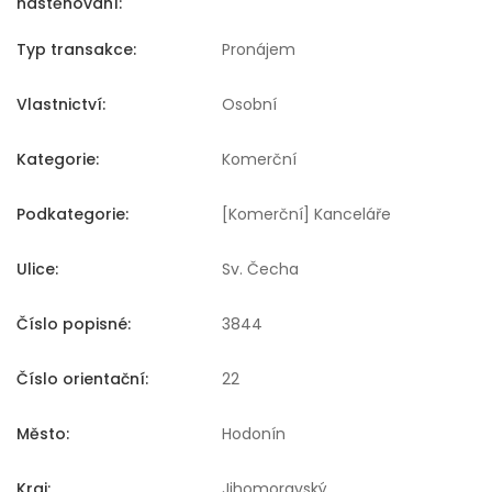
nastěhování:
Typ transakce:
Pronájem
Vlastnictví:
Osobní
Kategorie:
Komerční
Podkategorie:
[Komerční] Kanceláře
Ulice:
Sv. Čecha
Číslo popisné:
3844
Číslo orientační:
22
Město:
Hodonín
Kraj:
Jihomoravský