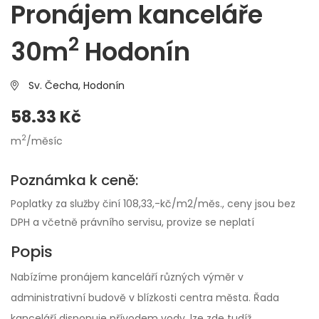
Pronájem kanceláře
2
30m
Hodonín
Sv. Čecha,
Hodonín
58.33 Kč
2
m
/měsíc
Poznámka k ceně:
Poplatky za služby činí 108,33,-kč/m2/měs., ceny jsou bez
DPH a včetně právního servisu, provize se neplatí
Popis
Nabízíme pronájem kanceláří různých výměr v
administrativní budově v blízkosti centra města. Řada
kanceláří disponuje přívodem vody, lze zde tudíž